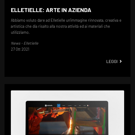
ELLETIELLE: ARTE IN AZIENDA
Abbiamo voluto dare ad Elletielle un’immagine rinnovata, creativa e
artistica che dia risalto alla nostra attività ed ai materiali che
utilizziamo.
News - Elletielle
27 Ott 2021
ELLETIE
LEGGI