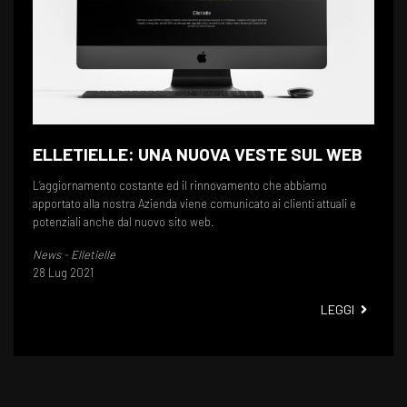
ELLETIELLE: UNA NUOVA VESTE SUL WEB
L’aggiornamento costante ed il rinnovamento che abbiamo
apportato alla nostra Azienda viene comunicato ai clienti attuali e
potenziali anche dal nuovo sito web.
News - Elletielle
28 Lug 2021
ELLETIE
LEGGI