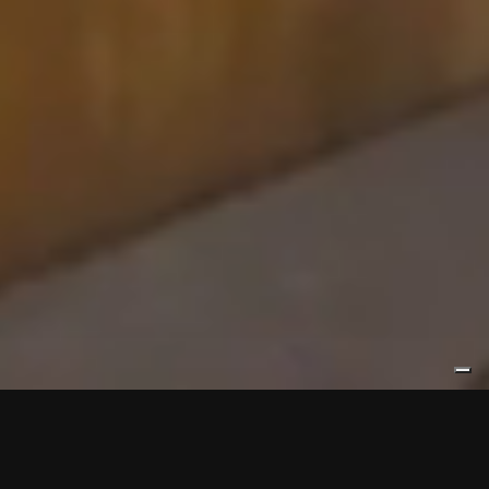
ELLETIELLE
Elletielle è specializzata nel taglio di metalli, dalle lavorazioni più