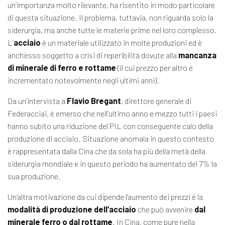
un’importanza molto rilevante, ha risentito in modo particolare
di questa situazione. Il problema, tuttavia, non riguarda solo la
siderurgia, ma anche tutte le materie prime nel loro complesso.
L’
acciaio
è un materiale utilizzato in molte produzioni ed è
anch’esso soggetto a crisi di reperibilità dovute alla
mancanza
di minerale di ferro e rottame
(il cui prezzo per altro è
incrementato notevolmente negli ultimi anni).
Da un’intervista a
Flavio Bregant
, direttore generale di
Federacciai, è emerso che nell’ultimo anno e mezzo tutti i paesi
hanno subito una riduzione del PIL con conseguente calo della
produzione di acciaio. Situazione anomala in questo contesto
è rappresentata dalla Cina che da sola ha più della metà della
siderurgia mondiale e in questo periodo ha aumentato del 7% la
sua produzione.
Un’altra motivazione da cui dipende l’aumento dei prezzi è la
modalità di produzione dell’acciaio
che può avvenire
dal
minerale ferro o dal rottame
. In Cina, come pure nella