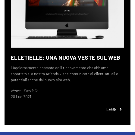
ELLETIELLE: UNA NUOVA VESTE SUL WEB
L’aggiornamento costante ed il rinnovamento che abbiamo
apportato alla nostra Azienda viene comunicato ai clienti attuali e
potenziali anche dal nuovo sito web.
News - Elletielle
28 Lug 2021
ELLETIE
LEGGI