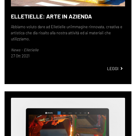
ELLETIELLE: ARTE IN AZIENDA
Abbiamo voluto dare ad Elletielle un’immagine rinnovata, creativa e
artistica che dia risalto alla nostra attività ed ai materiali che
utilizziamo.
News - Elletielle
27 Ott 2021
ELLETIE
LEGGI