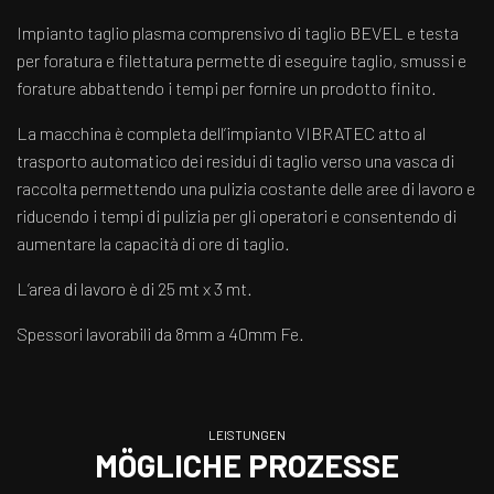
Impianto taglio plasma comprensivo di taglio BEVEL e testa
per foratura e filettatura permette di eseguire taglio, smussi e
forature abbattendo i tempi per fornire un prodotto finito.
La macchina è completa dell’impianto VIBRATEC atto al
trasporto automatico dei residui di taglio verso una vasca di
raccolta permettendo una pulizia costante delle aree di lavoro e
riducendo i tempi di pulizia per gli operatori e consentendo di
aumentare la capacità di ore di taglio.
L’area di lavoro è di 25 mt x 3 mt.
Spessori lavorabili da 8mm a 40mm Fe.
LEISTUNGEN
MÖGLICHE PROZESSE